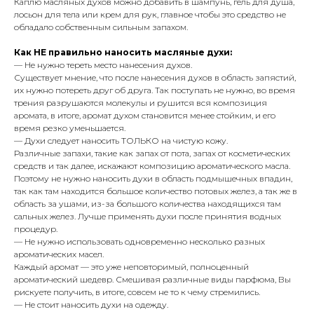
Каплю масляных духов можно добавить в шампунь, гель для душа,
лосьон для тела или крем для рук, главное чтобы это средство не
обладало собственным сильным запахом.
Как НЕ правильно наносить масляные духи:
— Не нужно тереть место нанесения духов.
Существует мнение, что после нанесения духов в область запястий,
их нужно потереть друг об друга. Так поступать не нужно, во время
трения разрушаются молекулы и рушится вся композиция
аромата, в итоге, аромат духом становится менее стойким, и его
время резко уменьшается.
— Духи следует наносить ТОЛЬКО на чистую кожу.
Различные запахи, такие как запах от пота, запах от косметических
средств и так далее, искажают композицию ароматического масла.
Поэтому не нужно наносить духи в область подмышечных впадин,
так как там находится большое количество потовых желез, а так же в
область за ушами, из-за большого количества находящихся там
сальных желез. Лучше применять духи после принятия водных
процедур.
— Не нужно использовать одновременно несколько разных
ароматических масел.
Каждый аромат — это уже неповторимый, полноценный
ароматический шедевр. Смешивая различные виды парфюма, Вы
рискуете получить, в итоге, совсем не то к чему стремились.
— Не стоит наносить духи на одежду.