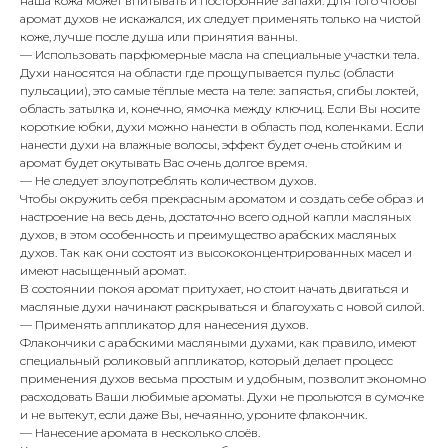
наша кожа может впитывать и посторонние запахи. Для того чтобы
аромат духов не искажался, их следует применять только на чистой
коже, лучше после душа или принятия ванны.
— Использовать парфюмерные масла на специальные участки тела.
Духи наносятся на области где прощупывается пульс (области
пульсации), это самые тёплые места на теле: запястья, сгибы локтей,
область затылка и, конечно, ямочка между ключиц. Если Вы носите
короткие юбки, духи можно нанести в область под коленками. Если
нанести духи на влажные волосы, эффект будет очень стойким и
аромат будет окутывать Вас очень долгое время.
— Не следует злоупотреблять количеством духов.
Чтобы окружить себя прекрасным ароматом и создать себе образ и
настроение на весь день, достаточно всего одной капли масляных
духов, в этом особенность и преимущество арабских масляных
духов. Так как они состоят из высококонцентрированных масел и
имеют насыщенный аромат.
В состоянии покоя аромат притухает, но стоит начать двигаться и
масляные духи начинают раскрываться и благоухать с новой силой.
— Применять аппликатор для нанесения духов.
Флакончики с арабскими масляными духами, как правило, имеют
специальный роликовый аппликатор, который делает процесс
применения духов весьма простым и удобным, позволит экономно
расходовать Ваши любимые ароматы. Духи не прольются в сумочке
и не вытекут, если даже Вы, нечаянно, уроните флакончик.
— Нанесение аромата в несколько слоёв.