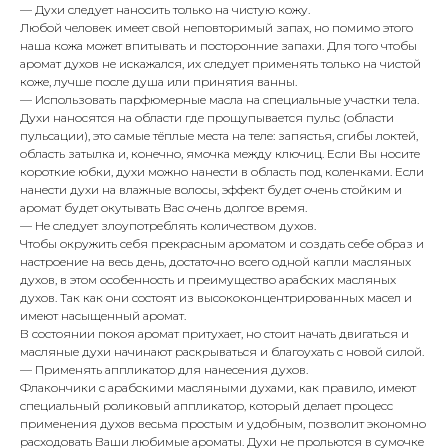
— Духи следует наносить только на чистую кожу.
Любой человек имеет свой неповторимый запах, но помимо этого
наша кожа может впитывать и посторонние запахи. Для того чтобы
аромат духов не искажался, их следует применять только на чистой
коже, лучше после душа или принятия ванны.
— Использовать парфюмерные масла на специальные участки тела.
Духи наносятся на области где прощупывается пульс (области
пульсации), это самые тёплые места на теле: запястья, сгибы локтей,
область затылка и, конечно, ямочка между ключиц. Если Вы носите
короткие юбки, духи можно нанести в область под коленками. Если
нанести духи на влажные волосы, эффект будет очень стойким и
аромат будет окутывать Вас очень долгое время.
— Не следует злоупотреблять количеством духов.
Чтобы окружить себя прекрасным ароматом и создать себе образ и
настроение на весь день, достаточно всего одной капли масляных
духов, в этом особенность и преимущество арабских масляных
духов. Так как они состоят из высококонцентрированных масел и
имеют насыщенный аромат.
В состоянии покоя аромат притухает, но стоит начать двигаться и
масляные духи начинают раскрываться и благоухать с новой силой.
— Применять аппликатор для нанесения духов.
Флакончики с арабскими масляными духами, как правило, имеют
специальный роликовый аппликатор, который делает процесс
применения духов весьма простым и удобным, позволит экономно
расходовать Ваши любимые ароматы. Духи не прольются в сумочке