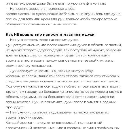
и не вытекут, если даже Вы, нечаянно, уроните флакончик.
— Нанесение аромата в несколько слоёв.
Каплю масляных духов можно добавить в шампунь, гель для душа,
лосьон для тела или крем для рук, главное чтобы это средство не
обладало собственным сильным запахом.
Как НЕ правильно наносить масляные духи:
— Не нужно тереть место нанесения духов.
Существует мнение, что после нанесения духов в область запястий,
их нужно потереть друг об друга. Так поступать не нужно, во время
трения разрушаются молекулы и рушится вся композиция
аромата, в итоге, аромат духом становится менее стойким, и его
время резко уменьшается.
— Духи следует наносить ТОЛЬКО на чистую кожу.
Различные запахи, такие как запах от пота, запах от косметических
средств и так далее, искажают композицию ароматического масла.
Поэтому не нужно наносить духи в область подмышечных впадин,
так как там находится большое количество потовых желез, а так же в
область за ушами, из-за большого количества находящихся там
сальных желез. Лучше применять духи после принятия водных
процедур.
— Не нужно использовать одновременно несколько разных
ароматических масел.
Каждый аромат — это уже неповторимый, полноценный
ароматический шедевр. Смешивая различные виды парфюма, Вы