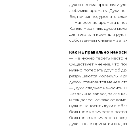
духов весьма простым и у
любимые ароматы. Духи не 
Вы, нечаянно, уроните фла
— Нанесение аромата в нес
Каплю масляных духов можн
для тела или крем для рук,
собственным сильным запа
Как НЕ правильно наноси
— Не нужно тереть место н
Существует мнение, что пос
нужно потереть друг об дру
разрушаются молекулы и ру
духом становится менее ст
— Духи следует наносить 
Различные запахи, такие ка
и так далее, искажают ком
нужно наносить духи в обл
большое количество потовых
большого количества наход
духи после принятия водны