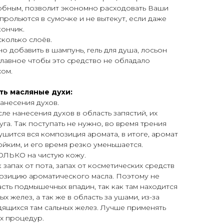
добным, позволит экономно расходовать Ваши
прольются в сумочке и не вытекут, если даже
кончик.
колько слоёв.
о добавить в шампунь, гель для душа, лосьон
 главное чтобы это средство не обладало
хом.
ть масляные духи:
анесения духов.
ле нанесения духов в область запястий, их
га. Так поступать не нужно, во время трения
шится вся композиция аромата, в итоге, аромат
ойким, и его время резко уменьшается.
ТОЛЬКО на чистую кожу.
к запах от пота, запах от косметических средств
позицию ароматического масла. Поэтому не
асть подмышечных впадин, так как там находится
 желез, а так же в область за ушами, из-за
ящихся там сальных желез. Лучше применять
х процедур.