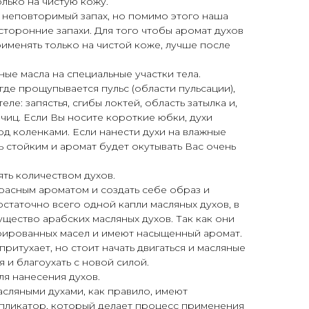
олько на чистую кожу.
 неповторимый запах, но помимо этого наша
сторонние запахи. Для того чтобы аромат духов
рименять только на чистой коже, лучше после
е масла на специальные участки тела.
где прощупывается пульс (области пульсации),
еле: запястья, сгибы локтей, область затылка и,
чиц. Если Вы носите короткие юбки, духи
од коленками. Если нанести духи на влажные
ь стойким и аромат будет окутывать Вас очень
ть количеством духов.
расным ароматом и создать себе образ и
остаточно всего одной капли масляных духов, в
щество арабских масляных духов. Так как они
рированных масел и имеют насыщенный аромат.
ритухает, но стоит начать двигаться и масляные
 и благоухать с новой силой.
я нанесения духов.
сляными духами, как правило, имеют
пликатор, который делает процесс применения