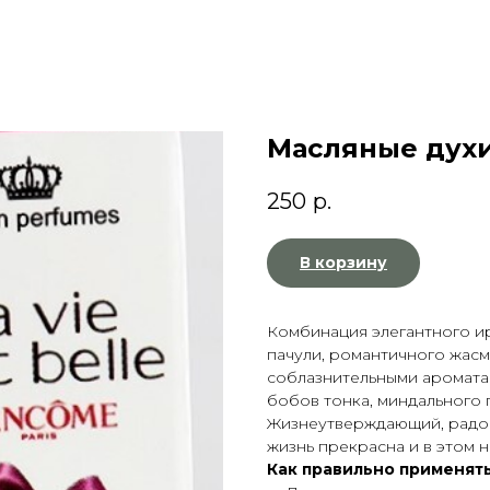
Масляные духи 
250
р.
В корзину
Комбинация элегантного и
пачули, романтичного жасм
соблазнительными ароматам
бобов тонка, миндального
Жизнеутверждающий, радост
жизнь прекрасна и в этом н
Как правильно применять