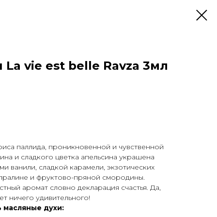
La vie est belle Ravza 3мл
риса паллида, проникновенной и чувственной
ина и сладкого цветка апельсина украшена
и ванили, сладкой карамели, экзотических
 пралине и фруктово-пряной смородины.
ный аромат словно декларация счастья. Да,
ет ничего удивительного!
 масляные духи: