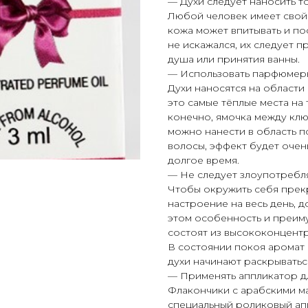
— Духи следует наносить т
Любой человек имеет свой
кожа может впитывать и по
не искажался, их следует п
душа или принятия ванны.
— Использовать парфюмерны
Духи наносятся на области 
это самые тёплые места на т
конечно, ямочка между клю
можно нанести в область п
волосы, эффект будет очен
долгое время.
— Не следует злоупотребля
Чтобы окружить себя прек
настроение на весь день, д
этом особенность и преиму
состоят из высококонцент
В состоянии покоя аромат п
духи начинают раскрываться
— Применять аппликатор дл
Флакончики с арабскими ма
специальный роликовый ап