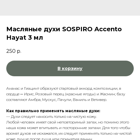
Масляные духи SOSPIRO Accento
Hayat 3 мл
250
р.
В корзину
Ананас и Гиацинт образуют стартовый аккорд композиции, в
сердце ─ Ирис, Розовый перец (красные ягоды) и Жасмин; базу
составляют Амбра, Мускус, Пачули, Ваниль и Ветивер.
Как правильно применять масляные духи:
— Духи следует наносить только на чистую кожу.
Любой человек имеет свой неповторимый запах, но помимо этого
наша кожа может впитывать и посторонние запахи. Для того чтобы
аромат духов не искажался, их следует применять только на чистой
коже, лучше после душа или принятия ванны.