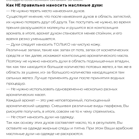
Как НЕ правильно наносить масляные духи:
— Не нужно тереть место нанесения духов.
Существует мнение, что после нанесения духов в область запястий,
их нужно потереть друг об друга. Так поступать не нужно, во время
трения разрушаются молекулы и рушится вся композиция
аромата, в итоге, аромат духом становится менее стойким, и его
время резко уменьшается.
— Духи следует наносить ТОЛЬКО на чистую кожу.
Различные запахи, такие как запах от пота, запах от косметических
средств и так далее, искажают композицию ароматического масла.
Поэтому не нужно наносить духи в область подмышечных впадин,
так как там находится большое количество потовых желез, а так же в
область за ушами, из-за большого количества находящихся там
сальных желез. Лучше применять духи после принятия водных
процедур.
— Не нужно использовать одновременно несколько разных
ароматических масел.
Каждый аромат — это уже неповторимый, полноценный
ароматический шедевр. Смешивая различные виды парфюма, Вы
рискуете получить, в итоге, совсем не то к чему стремились.
— Не стоит наносить духи на одежду.
Так как основу этих духов составляет масло, то, в результате, Вы
оставите на одежде жирные следы и пятна. При этом Ваши арабские
масляные духи на одежде не раскроются.