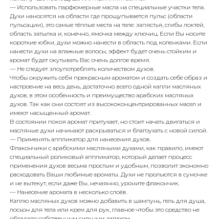
— Использовать парфюмерные масла на специальные участки тела.
Духи наносятся на области где прощупывается пульс (области
пульсации), это самые тёплые места на теле: запястья, сгибы локтей,
область затылка и, конечно, ямочка между ключиц. Если Вы носите
короткие юбки, духи можно нанести в область под коленками. Если
нанести духи на влажные волосы, эффект будет очень стойким и
аромат будет окутывать Вас очень долгое время.
— Не следует злоупотреблять количеством духов.
Чтобы окружить себя прекрасным ароматом и создать себе образ и
настроение на весь день, достаточно всего одной капли масляных
духов, в этом особенность и преимущество арабских масляных
духов. Так как они состоят из высококонцентрированных масел и
имеют насыщенный аромат.
В состоянии покоя аромат притухает, но стоит начать двигаться и
масляные духи начинают раскрываться и благоухать с новой силой.
— Применять аппликатор для нанесения духов.
Флакончики с арабскими масляными духами, как правило, имеют
специальный роликовый аппликатор, который делает процесс
применения духов весьма простым и удобным, позволит экономно
расходовать Ваши любимые ароматы. Духи не прольются в сумочке
и не вытекут, если даже Вы, нечаянно, уроните флакончик.
— Нанесение аромата в несколько слоёв.
Каплю масляных духов можно добавить в шампунь, гель для душа,
лосьон для тела или крем для рук, главное чтобы это средство не
обладало собственным сильным запахом.