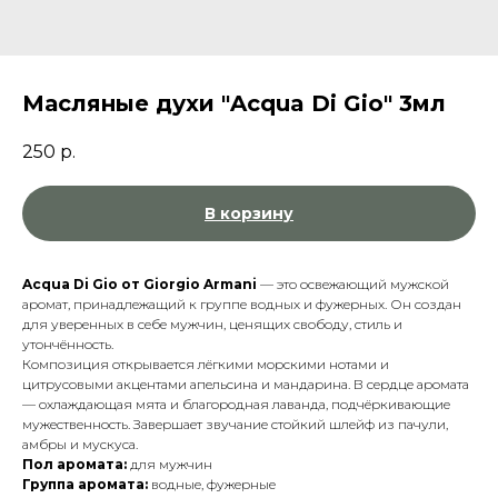
Масляные духи "Acqua Di Gio" 3мл
250
р.
В корзину
Acqua Di Gio от Giorgio Armani
— это освежающий мужской
аромат, принадлежащий к группе водных и фужерных. Он создан
для уверенных в себе мужчин, ценящих свободу, стиль и
утончённость.
Композиция открывается лёгкими морскими нотами и
цитрусовыми акцентами апельсина и мандарина. В сердце аромата
— охлаждающая мята и благородная лаванда, подчёркивающие
мужественность. Завершает звучание стойкий шлейф из пачули,
амбры и мускуса.
Пол аромата:
для мужчин
Группа аромата:
водные, фужерные