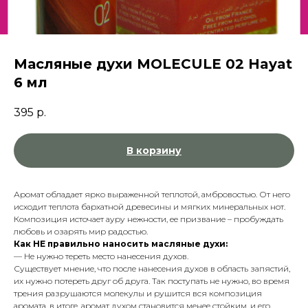
Масляные духи MOLECULE 02 Hayat
6 мл
395
р.
В корзину
Аромат обладает ярко выраженной теплотой, амбровостью. От него
исходит теплота бархатной древесины и мягких минеральных нот.
Композиция источает ауру нежности, ее призвание – пробуждать
любовь и озарять мир радостью.
Как НЕ правильно наносить масляные духи:
— Не нужно тереть место нанесения духов.
Существует мнение, что после нанесения духов в область запястий,
их нужно потереть друг об друга. Так поступать не нужно, во время
трения разрушаются молекулы и рушится вся композиция
аромата, в итоге, аромат духом становится менее стойким, и его