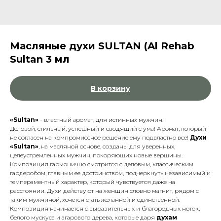
Масляные духи SULTAN (Al Rehab
Sultan 3 мл
В корзину
«Sultan»
- властный аромат, для истинных мужчин.
Деловой, стильный, успешный и сводящий с ума! Аромат, который
не согласен на компромиссное решение ему подвластно все!
Духи
«Sultan»
, на масляной основе, созданы для уверенных,
целеустремленных мужчин, покоряющих новые вершины.
Композиция гармонично смотрится с деловым, классическим
гардеробом, главным ее достоинством, подчеркнуть независимый и
темпераментный характер, который чувствуется даже на
расстоянии. Духи действуют на женщин словно магнит, рядом с
таким мужчиной, хочется стать желанной и единственной.
Композиция начинается с выразительных и благородных ноток,
белого мускуса и агарового дерева, которые даря
духам