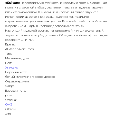
«Sultan»
неповторимую стойкость и красивую горечь. Сердечная
нотка из страстной амбры, распаляет чувства и наделяет аромат
пленительной силой. Шикарный и красивый финал звучит в
исполнении царственной розы, наделяя композицию
изумительным цветочным акцентом. Розовый шлейф приобретает
очарование и шарм в крепких древесных объятиях.
Настоящий мужской аромат, неповторимый и индивидуальный,
звучит естественно и убедительно! Обладает стойким эффектом, не
содержит СПИРТА!
Бренд:
Al Rehab Perfumes
Тип:
Масляные духи
Пол:
Унисекс
Верхняя нота:
белый мускус и агаровое дерево
Сердце аромата:
амбра
Базовая нота:
роза
Страна:
ОАЭ
Объем:
3мл