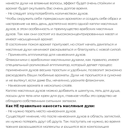
нанести духи на влажные волосы, эффект будет очень стойким и
аромат будет окутывать Вас очень долгое время.
- Не следует злоупотреблять количеством духов.
Чтобы окружить себя прекрасным ароматом и создать себе образ и
настроение на весь день, достаточно всего одной капли масляных
духов, в этом особенность и преимущество арабских масляных
духов. Так как они состоят из высококонцентрированных масел и
имеют насыщенный аромат.
В состоянии покоя аромат притухает, но стоит начать двигаться и
масляные духи начинают раскрываться и благоухать с новой силой.
- Применять аппликатор для нанесения духов.
Флакончики с арабскими масляными духами, как правило, имеют
специальный роликовый аппликатор, который делает процесс
применения духов весьма простым и удобным, позволит экономно
расходовать Ваши любимые ароматы. Духи не прольются в сумочке
и не вытекут, если даже Вы, нечаянно, уроните флакончик.
- Нанесение аромата в несколько слоёв.
Каплю масляных духов можно добавить в шампунь, гель для душа,
лосьон для тела или крем для рук, главное чтобы это средство не
обладало собственным сильным запахом.
Как НЕ правильно наносить масляные духи:
- Не нужно тереть место нанесения духов.
Существует мнение, что после нанесения духов в область запястий,
их нужно потереть друг об друга. Так поступать не нужно, во время
трения разрушаются молекулы и рушится вся композиция