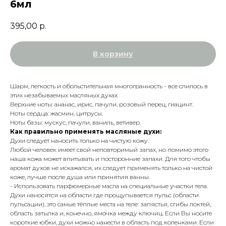
6мл
395,00
р.
В корзину
Шарм, легкость и обольстительная многогранность - все слилось в
этих незабываемых масляных духах.
Верхние ноты: ананас, ирис, пачули, розовый перец, гиацинт.
Ноты сердца: жасмин, цитрусы.
Ноты базы: мускус, пачули, ваниль, ветивер.
Как правильно применять масляные духи:
Духи следует наносить только на чистую кожу.
Любой человек имеет свой неповторимый запах, но помимо этого
наша кожа может впитывать и посторонние запахи. Для того чтобы
аромат духов не искажался, их следует применять только на чистой
коже, лучше после душа или принятия ванны.
- Использовать парфюмерные масла на специальные участки тела.
Духи наносятся на области где прощупывается пульс (области
пульсации), это самые тёплые места на теле: запястья, сгибы локтей,
область затылка и, конечно, ямочка между ключиц. Если Вы носите
короткие юбки, духи можно нанести в область под коленками. Если