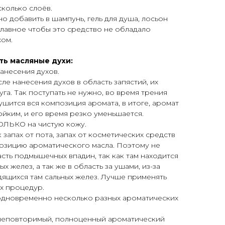
колько слоёв.
о добавить в шампунь, гель для душа, лосьон
 главное чтобы это средство не обладало
хом.
ть масляные духи:
анесения духов.
ле нанесения духов в область запястий, их
га. Так поступать не нужно, во время трения
шится вся композиция аромата, в итоге, аромат
ойким, и его время резко уменьшается.
ТОЛЬКО на чистую кожу.
к запах от пота, запах от косметических средств
позицию ароматического масла. Поэтому не
асть подмышечных впадин, так как там находится
 желез, а так же в область за ушами, из-за
ящихся там сальных желез. Лучше применять
х процедур.
одновременно несколько разных ароматических
неповторимый, полноценный ароматический