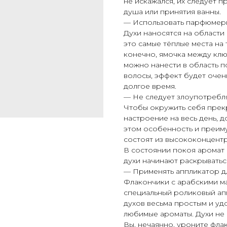
не искажался, их следует п
душа или принятия ванны.
— Использовать парфюмерны
Духи наносятся на области 
это самые тёплые места на т
конечно, ямочка между клю
можно нанести в область п
волосы, эффект будет очен
долгое время.
— Не следует злоупотребля
Чтобы окружить себя прек
настроение на весь день, д
этом особенность и преиму
состоят из высококонцент
В состоянии покоя аромат п
духи начинают раскрываться
— Применять аппликатор дл
Флакончики с арабскими ма
специальный роликовый ап
духов весьма простым и у
любимые ароматы. Духи не 
Вы, нечаянно, уроните фла