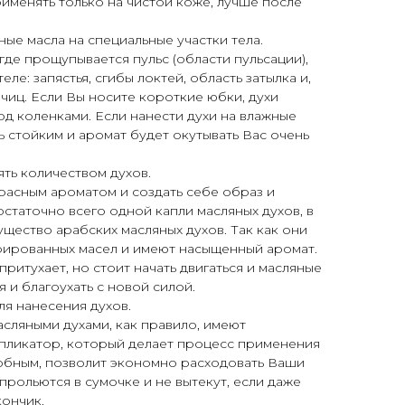
рименять только на чистой коже, лучше после
е масла на специальные участки тела.
где прощупывается пульс (области пульсации),
еле: запястья, сгибы локтей, область затылка и,
чиц. Если Вы носите короткие юбки, духи
од коленками. Если нанести духи на влажные
ь стойким и аромат будет окутывать Вас очень
ть количеством духов.
расным ароматом и создать себе образ и
остаточно всего одной капли масляных духов, в
щество арабских масляных духов. Так как они
рированных масел и имеют насыщенный аромат.
ритухает, но стоит начать двигаться и масляные
 и благоухать с новой силой.
я нанесения духов.
сляными духами, как правило, имеют
пликатор, который делает процесс применения
добным, позволит экономно расходовать Ваши
прольются в сумочке и не вытекут, если даже
кончик.