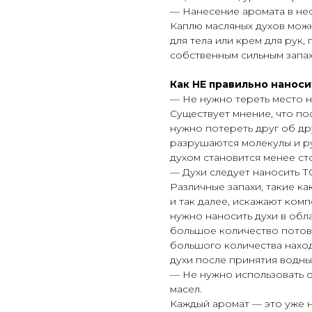
— Нанесение аромата в нес
Каплю масляных духов можн
для тела или крем для рук,
собственным сильным запа
Как НЕ правильно наноси
— Не нужно тереть место н
Существует мнение, что пос
нужно потереть друг об дру
разрушаются молекулы и ру
духом становится менее ст
— Духи следует наносить 
Различные запахи, такие ка
и так далее, искажают ком
нужно наносить духи в обл
большое количество потовых
большого количества наход
духи после принятия водны
— Не нужно использовать 
масел.
Каждый аромат — это уже 