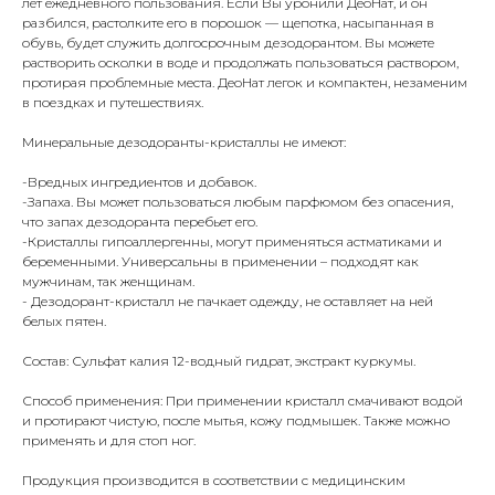
лет ежедневного пользования. Если Вы уронили ДеоНат, и он
разбился, растолките его в порошок — щепотка, насыпанная в
обувь, будет служить долгосрочным дезодорантом. Вы можете
растворить осколки в воде и продолжать пользоваться раствором,
протирая проблемные места. ДеоНат легок и компактен, незаменим
в поездках и путешествиях.
Минеральные дезодоранты-кристаллы не имеют:
-Вредных ингредиентов и добавок.
-Запаха. Вы может пользоваться любым парфюмом без опасения,
что запах дезодоранта перебьет его.
-Кристаллы гипоаллергенны, могут применяться астматиками и
беременными. Универсальны в применении – подходят как
мужчинам, так женщинам.
- Дезодорант-кристалл не пачкает одежду, не оставляет на ней
белых пятен.
Состав: Сульфат калия 12-водный гидрат, экстракт куркумы.
Способ применения: При применении кристалл смачивают водой
и протирают чистую, после мытья, кожу подмышек. Также можно
применять и для стоп ног.
Продукция производится в соответствии с медицинским