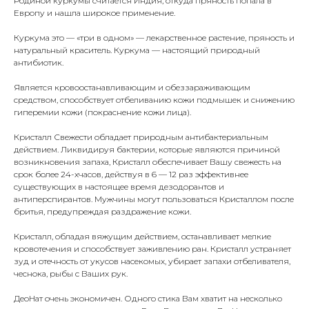
Родиной куркумы считается Индия, откуда пряность попала в
Европу и нашла широкое применение.
Куркума это — «три в одном» — лекарственное растение, пряность и
натуральный краситель. Куркума — настоящий природный
антибиотик.
Является кровоостанавливающим и обеззараживающим
средством, способствует отбеливанию кожи подмышек и снижению
гиперемии кожи (покраснение кожи лица).
Кристалл Свежести обладает природным антибактериальным
действием. Ликвидируя бактерии, которые являются причиной
возникновения запаха, Кристалл обеспечивает Вашу свежесть на
срок более 24-хчасов, действуя в 6 — 12 раз эффективнее
существующих в настоящее время дезодорантов и
антиперспирантов. Мужчины могут пользоваться Кристаллом после
бритья, предупреждая раздражение кожи.
Кристалл, обладая вяжущим действием, останавливает мелкие
кровотечения и способствует заживлению ран. Кристалл устраняет
зуд и отечность от укусов насекомых, убирает запахи отбеливателя,
чеснока, рыбы с Ваших рук.
ДеоНат очень экономичен. Одного стика Вам хватит на несколько