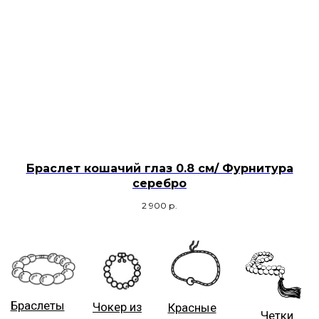
Браслеты
Чокер из
Красные
Четки
из
камней
нити с
камней
камнем
Браслет кошачий глаз 0.8 см/ Фурнитура
серебро
2 900
р.