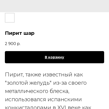
Пирит шар
2 900
р.
В корзину
Пирит
, также известный как
"золотой желудь" из-за своего
металлического блеска,
использовался испанскими
конкистадорами в XVI веке как