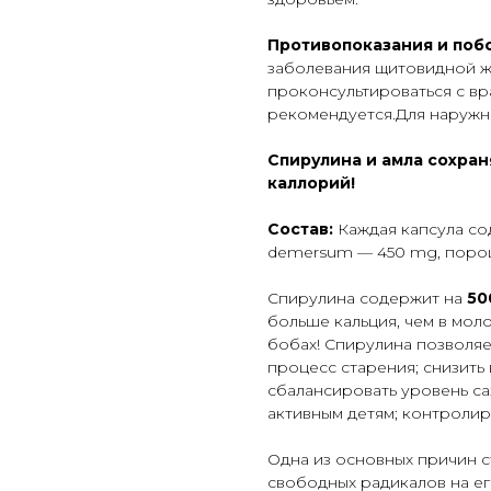
Противопоказания и поб
заболевания щитовидной ж
проконсультироваться с в
рекомендуется.Для наружн
Спирулина и амла сохран
каллорий!
Состав:
Каждая капсула со
demersum — 450 mg, порошок
Спирулина содержит на
50
больше кальция, чем в моло
бобах! Спирулина позволяе
процесс старения; снизить
сбалансировать уровень са
активным детям; контролиро
Одна из основных причин 
свободных радикалов на ег