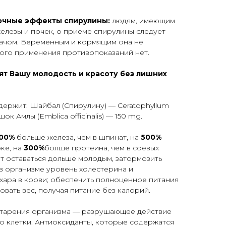
очные эффекты спирулины:
людям, имеющим
елезы и почек, о приеме спирулины следует
рачом. Беременным и кормящим она не
ого применения противопоказаний нет.
ят Вашу молодость и красоту без лишних
держит: Шайбал (Спирулину) — Ceratophyllum
 Амлы (Emblica officinalis) — 150 mg.
00%
больше железа, чем в шпинат, на
500%
ке, на
300%
болше протеина, чем в соевых
т оставаться дольше молодым, затормозить
 в организме уровень холестерина и
хара в крови; обеспечить полноценное питания
вать вес, получая питание без калорий.
старения организма — разрушающее действие
о клетки. Антиоксиданты, которые содержатся