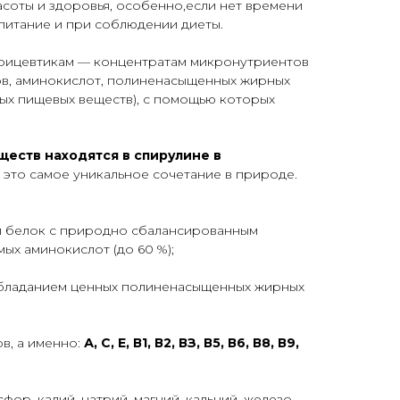
расоты и здоровья, особенно,если нет времени
питание и при соблюдении диеты.
трицевтикам — концентратам микронутриентов
ов, аминокислот, полиненасыщенных жирных
ых пищевых веществ), с помощью которых
еществ находятся в спирулине в
 это самое уникальное сочетание в природе.
 белок с природно сбалансированным
ых аминокислот (до 60 %);
обладанием ценных полиненасыщенных жирных
в, а именно:
А, С, Е, В1, В2, ВЗ, В5, В6, В8, В9,
ор, калий, натрий, магний, кальций, железо,