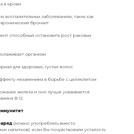
а в крови
х воспалительных заболеваниях, таких как
, хронический бронхит
ент способный остановить рост раковых
олаживает организм
риал для здоровых, густых волос
эффекту незаменима в борьбе с целлюлитом
ржание железа и оно лучше усваивается
амина B 12.
иммунитет
заряд
(можно употреблять вместо
их напитков): если Вы почувствовали усталость