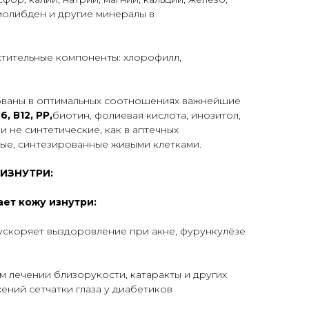
 молибден и другие минералы в
стительные компоненты: хлорофилл,
ованы в оптимальных соотношениях важнейшие
В6, В12, РР,
биотин, фолиевая кислота, инозитол,
 и не синтетические, как в аптечных
ные, синтезированные живыми клетками.
ИЗНУТРИ:
ает кожу изнутри:
ускоряет выздоровление при акне, фурункулёзе
м лечении близорукости, катаракты и других
ений сетчатки глаза у диабетиков