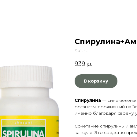
Спирулина+Амл
SKU:
-
939
р.
В корзину
Спирулина
— сине-зелена
организм, проживший на З
именно благодаря своему 
Сочетание спирулины и амл
капсуле. Это средство пр