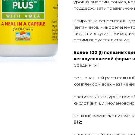
уровня энергии, тонуса, к
поддерживать правильное 
Спирулина относится к ну
(витаминов, микроэлемент
кислот и других необходим
оптимизируется питание.
Более 100 (!) полезных в
легкоусвояемой форме
и
Среди них:
полноценный растительный
комплексом всех незаменим
растительные жиры с пре
кислот (в т.ч. линоленовой);
мощный комплекс витамино
В12;
минеральный комплекс: фосф