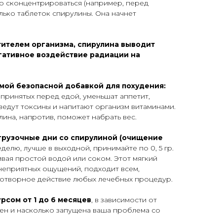
о сконцентрироваться (например, перед
лько таблеток спирулины. Она начнет
тителем организма, спирулина выводит
гативное воздействие радиации на
мой безопасной добавкой для похудения:
 принятых перед едой, уменьшат аппетит,
ведут токсины и напитают организм витаминами.
лина, напротив, поможет набрать вес.
згрузочные дни со спирулиной (очищение
делю, лучше в выходной, принимайте по 0, 5 гр.
ивая простой водой или соком. Этот мягкий
 неприятных ощущений, подходит всем,
готворное действие любых лечебных процедур.
рсом от 1 до 6 месяцев
, в зависимости от
жен и насколько запущена ваша проблема со