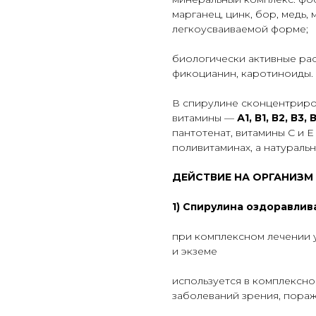
марганец, цинк, бор, медь,
легкоусваиваемой форме;
биологически активные ра
фикоцианин, каротиноиды.
В спирулине сконцентрир
витамины —
А1, В1, В2, В3, 
пантотенат, витамины С и Е
поливитаминах, а натураль
ДЕЙСТВИЕ НА ОРГАНИЗМ 
1) Спирулина оздоравлив
при комплексном лечении 
и экземе
используется в комплексно
заболеваний зрения, пораж