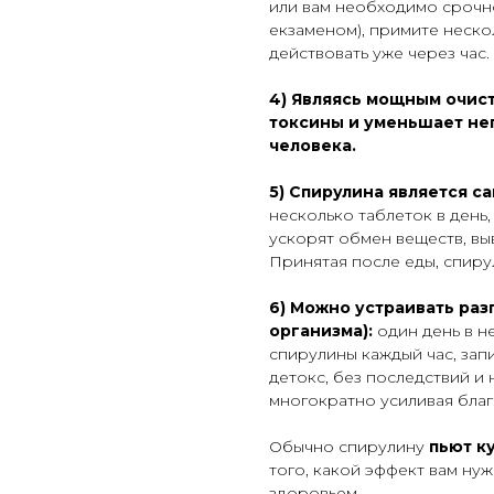
или вам необходимо срочн
екзаменом), примите неско
действовать уже через час.
4) Являясь мощным очис
токсины и уменьшает не
человека.
5)
Спирулина является са
несколько таблеток в день,
ускорят обмен веществ, вы
Принятая после еды, спиру
6) Можно устраивать ра
организма):
один день в не
спирулины каждый час, зап
детокс, без последствий и
многократно усиливая бла
Обычно спирулину
пьют ку
того, какой эффект вам ну
здоровьем.