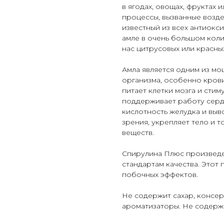
в ягодах, овощах, фруктах 
процессы, вызванные возд
известный из всех антиокс
амле в очень большом коли
нас цитрусовых или красных
Амла является одним из м
организма, особенно крови
питает клетки мозга и стим
поддерживает работу сердц
кислотность желудка и выв
зрения, укрепляет тело и 
веществ.
Спирулина Плюс произвед
стандартам качества. Этот 
побочных эффектов.
Не содержит сахар, консер
ароматизаторы. Не содерж