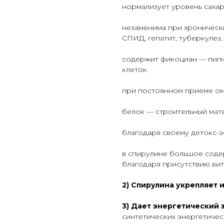
нормализует уровень сахар
незаменима при хронически
СПИД, гепатит, туберкулез
содержит фикоциан — пигм
клеток
при постоянном приеме ом
белок — строительный мате
благодаря своему детокс-
в спирулине большое соде
благодаря присутствию вит
2) Спирулина укрепляет 
3) Дает энергетический 
синтетических энергетическ