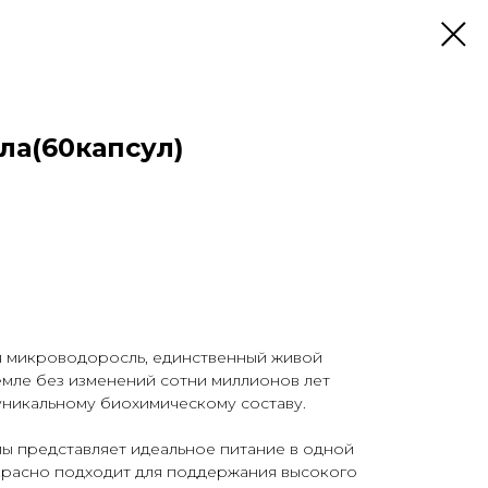
а(60капсул)
я микроводоросль, единственный живой
емле без изменений сотни миллионов лет
уникальному биохимическому составу.
ы представляет идеальное питание в одной
екрасно подходит для поддержания высокого