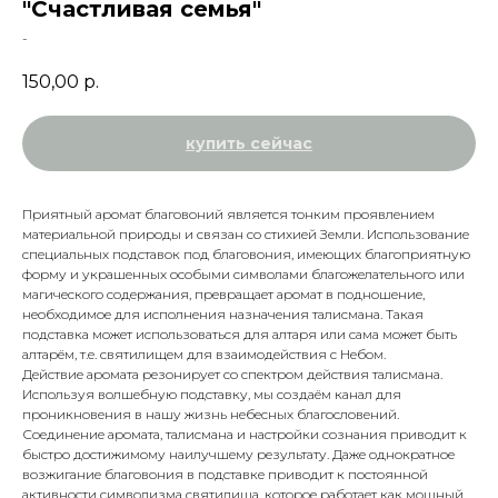
"Счастливая семья"
-
150,00
р.
купить сейчас
Приятный аромат благовоний является тонким проявлением
материальной природы и связан со стихией Земли. Использование
специальных подставок под благовония, имеющих благоприятную
форму и украшенных особыми символами благожелательного или
магического содержания, превращает аромат в подношение,
необходимое для исполнения назначения талисмана. Такая
подставка может использоваться для алтаря или сама может быть
алтарём, т.е. святилищем для взаимодействия с Небом.
Действие аромата резонирует со спектром действия талисмана.
Используя волшебную подставку, мы создаём канал для
проникновения в нашу жизнь небесных благословений.
Соединение аромата, талисмана и настройки сознания приводит к
быстро достижимому наилучшему результату. Даже однократное
возжигание благовония в подставке приводит к постоянной
активности символизма святилища, которое работает как мощный