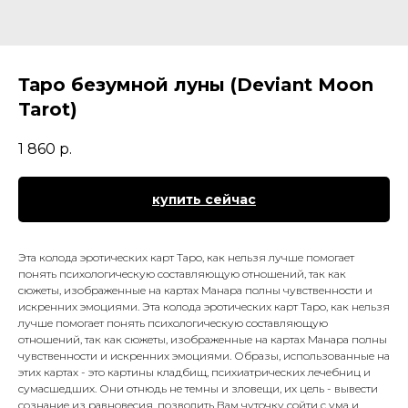
Таро безумной луны (Deviant Moon
Tarot)
1 860
р.
купить сейчас
Эта колода эротических карт Таро, как нельзя лучше помогает
понять психологическую составляющую отношений, так как
сюжеты, изображенные на картах Манара полны чувственности и
искренних эмоциями. Эта колода эротических карт Таро, как нельзя
лучше помогает понять психологическую составляющую
отношений, так как сюжеты, изображенные на картах Манара полны
чувственности и искренних эмоциями. Образы, использованные на
этих картах - это картины кладбищ, психиатрических лечебниц и
сумасшедших. Они отнюдь не темны и зловещи, их цель - вывести
сознание из равновесия, позволить Вам чуточку сойти с ума и