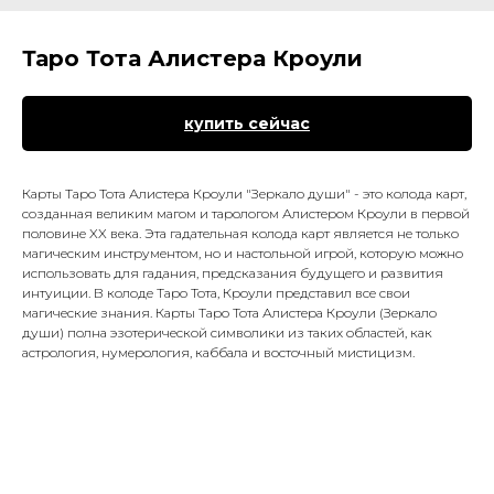
Таро Тота Алистера Кроули
купить сейчас
Карты Таро Тота Алистера Кроули "Зеркало души" - это колода карт,
созданная великим магом и тарологом Алистером Кроули в первой
половине XX века. Эта гадательная колода карт является не только
магическим инструментом, но и настольной игрой, которую можно
использовать для гадания, предсказания будущего и развития
интуиции. В колоде Таро Тота, Кроули представил все свои
магические знания. Карты Таро Тота Алистера Кроули (Зеркало
души) полна эзотерической символики из таких областей, как
астрология, нумерология, каббала и восточный мистицизм.