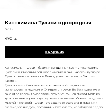
Кантхимала Туласи однородная
SKU:
-
490
р.
В корзину
Кантхималы - Туласи – базилик священный (Ocimum sanctum),
кустарник, имеющий большое значение в вайшнавской культуре.
Туласи является символом Вишну (само растение), и Лакшми
(цветок).
Туласи имеет обширные целительные свойства, широко
используется в медицине. Очищает от грехов. Во Вриндаване его
сажают во дворах домов, чтобы отпугнуть гонцов смерти. Мала из
туласи на шее нормализует кровяное давление, обрегает от дурных
мыслей и желаний. Туласи - это защита от всего зла. В писаниях
сказано, что ямадуты, посланники бога смерти, не забирают в ад тех