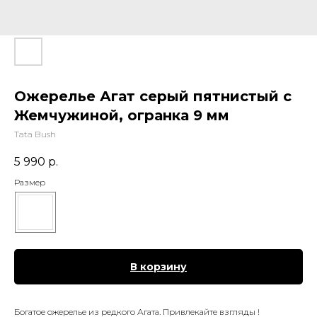
Ожерелье Агат серый пятнистый с
Жемчужиной, огранка 9 мм
Tata Bush
5 990
р.
Размер
В корзину
Богатое ожерелье из редкого Агата. Привлекайте взгляды !