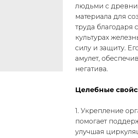
людьми с древних
материала для со
труда благодаря 
культурах желез
силу и защиту
. Е
амулет, обеспечи
негатива.
Целебные свойс
1. Укрепление ор
помогает поддер
улучшая циркуля