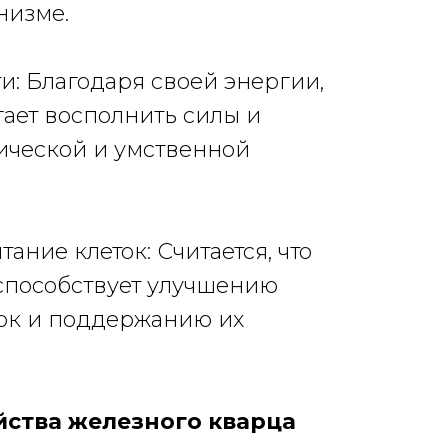
низме.
ти: Благодаря своей энергии,
гает восполнить силы и
ической и умственной
ание клеток: Считается, что
способствует улучшению
ток и поддержанию их
йства железного кварца