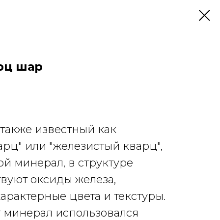
рц шар
также известный как
рц" или "железистый кварц",
ой минерал, в структуре
твуют оксиды железа,
рактерные цвета и текстуры.
от минерал использовался