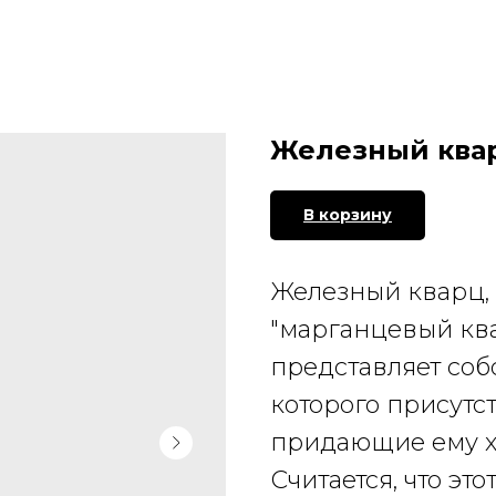
Железный ква
В корзину
Железный кварц, 
"марганцевый ква
представляет соб
которого присутс
придающие ему ха
Считается, что эт