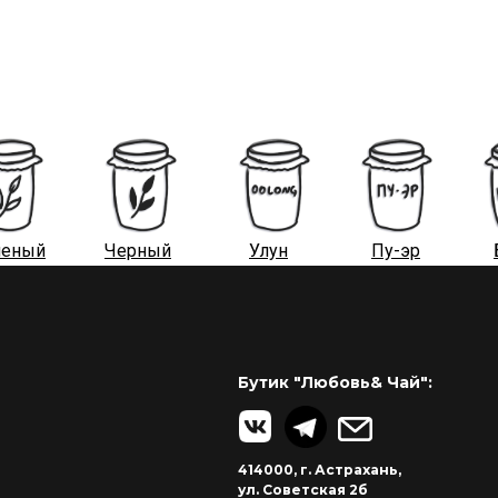
леный
Черный
Улун
Пу-эр
Бутик "Любовь& Чай":
414000, г. Астрахань,
ул. Советская 2б