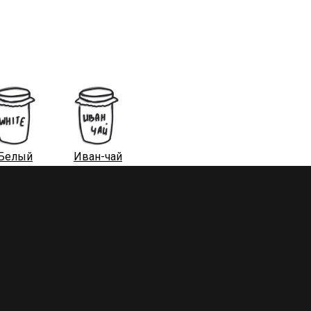
Белый
Иван-чай