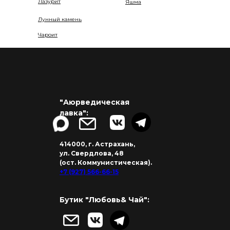
Лазурит
Яшма
Лунный камень
Чароит
"Аюрведическая
лавка":
414000, г. Астрахань,
ул. Свердлова, 48
(ост. Коммунистическая).
+7 (927) 566-66-15
Бутик "Любовь& Чай":