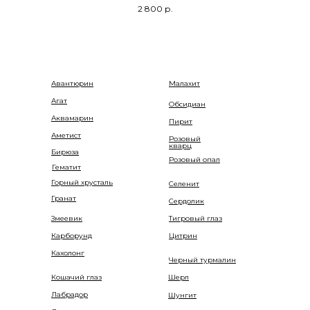
2 800
р.
Авантюрин
Малахит
Агат
Обсидиан
Аквамарин
Пирит
Аметист
Розовый
кварц
Бирюза
Розовый опал
Гематит
Горный хрусталь
Селенит
Гранат
Сердолик
Змеевик
Тигровый глаз
Карборунд
Цитрин
Кахолонг
Черный турмалин
Кошачий глаз
Шерл
Лабрадор
Шунгит