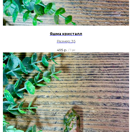
Яшма кристалл
Размер: 3,5
495
р.
/
1 pc