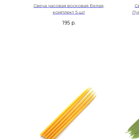
Свеча часовая восковая Белая,
С
комплект 5 шт
Пу
195
р.