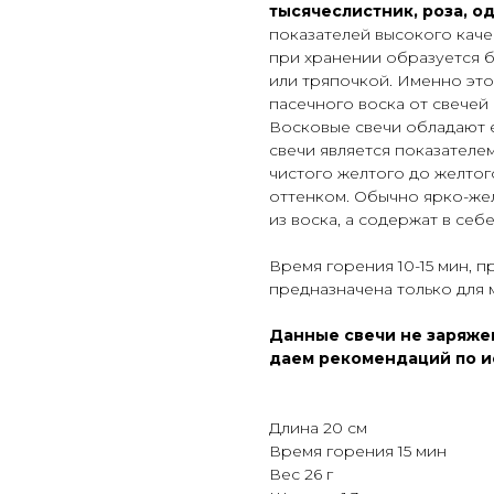
тысячеслистник, роза, од
показателей высокого качес
при хранении образуется б
или тряпочкой. Именно это
пасечного воска от свечей
Восковые свечи обладают 
свечи является показателе
чистого желтого до желтог
оттенком. Обычно ярко-же
из воска, а содержат в себ
Время горения 10-15 мин, п
предназначена только для 
Данные свечи не заряжен
даем рекомендаций по и
Длина 20 см
Время горения 15 мин
Вес 26 г