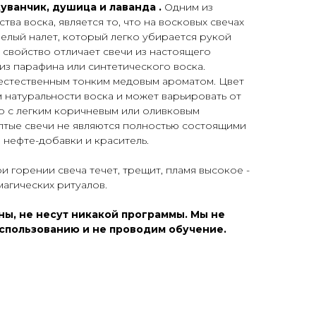
уванчик, душица и лаванда .
Одним из
тва воска, является то, что на восковых свечах
елый налет, который легко убирается рукой
 свойство отличает свечи из настоящего
 из парафина или синтетического воска.
естественным тонким медовым ароматом. Цвет
м натуральности воска и может варьировать от
о с легким коричневым или оливковым
лтые свечи не являются полностью состоящими
е нефте-добавки и краситель.
ри горении свеча течет, трещит, пламя высокое -
магических ритуалов.
ы, не несут никакой программы. Мы не
спользованию и не проводим обучение.