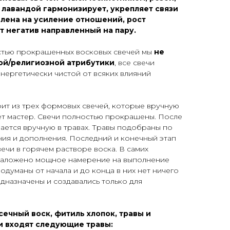
 лавандой гармонизирует, укрепляет связи
влена на усиление отношений, рост
т негатив направленный на пару.
тью прокрашенных восковых свечей мы
не
ой/религиозной атрибутики
, все свечи
энергетически чистой от всяких влияний
оит из трех формовых свечей, которые вручную
т мастер. Свечи полностью прокрашены. После
вается вручную в травах. Травы подобраны по
ния и дополнения. Последний и конечный этап
ечи в горячем растворе воска. В самих
 заложено мощное намерение на выполнение
одуманы от начала и до конца в них нет ничего
дназначены и создавались только для
сечный воск, фитиль хлопок, травы и
чи входят следующие травы: