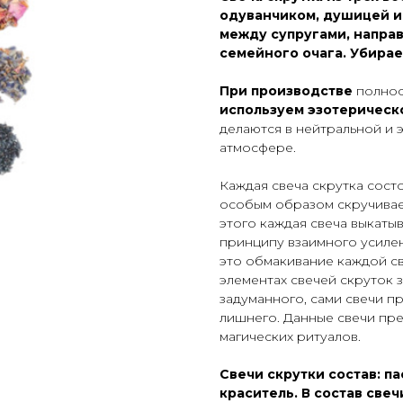
одуванчиком, душицей и
между супругами, напра
семейного очага. Убирае
При производстве
полнос
используем эзотерическ
делаются в нейтральной и 
атмосфере.
Каждая свеча скрутка сост
особым образом скручивае
этого каждая свеча выкаты
принципу взаимного усиле
это обмакивание каждой св
элементах свечей скруток
задуманного, сами свечи пр
лишнего. Данные свечи пре
магических ритуалов.
Свечи скрутки состав: па
краситель. В состав све