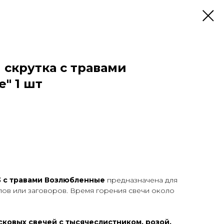
 скрутка с травами
" 1 шт
3 с травами Возлюбленные
предназначена для
лов или заговоров. Время горения свечи около
осковых свечей с тысячеслистником, розой,