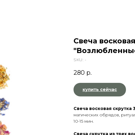
Свеча восковая
"Возлюбленные
SKU:
-
280
р.
купить сейчас
Свеча восковая скрутка 
магических обрядов, ритуа
10-15 мин.
Свеча скрутка из трех в