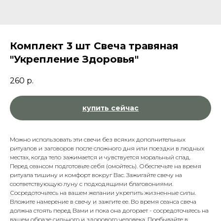
Комплект 3 шт Свеча травяная
"Укрепление Здоровья"
260
р.
купить сейчас
Можно использовать эти свечи без всяких дополнительных
ритуалов и заговоров после сложного дня или поездки в людных
местах, когда тело зажимается и чувствуется моральный спад.
Перед сеансом подготовьте себя (омойтесь). Обеспечьте на время
ритуала тишину и комфорт вокруг Вас. Зажигайте свечу на
соответствующую луну с подходящими благовониями.
Сосредоточьтесь на вашем желании укрепить жизненные силы.
Вложите намерение в свечу и зажгите ее. Во время сеанса свеча
должна стоять перед Вами и пока она догорает - сосредоточьтесь на
вашем образе сильного и здорового человека. Пребывайте в