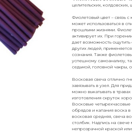
целительских, колдовских, 
Фиолетовый цвет – связь с
может использоваться в сп
прошлыми жизнями. Фиолет
активирует их. При горени
дает возможность ощутить 
других людей, применяется
сознания. Также фиолетовы
успешному самоанализу, та
седьмой, головной чакры, о
Восковая свеча отлично гне
завязывать в узел. Для при
можно выкатывать в травах
изготовления скруток хоро
Восковые четырехчасовые 
обрядов и капания воска в
восковая средняя, свеча во
столбик. Надпись на свече
непрозрачной краской или 