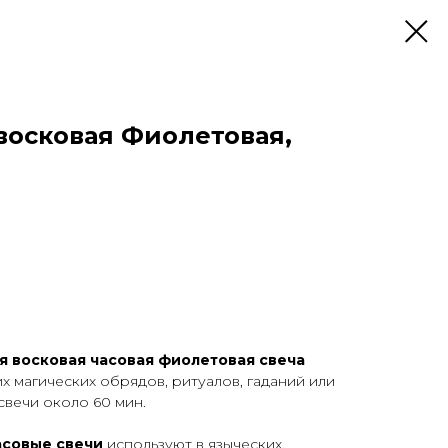
 восковая Фиолетовая,
 восковая часовая фиолетовая свеча
х магических обрядов, ритуалов, гаданий или
свечи около 60 мин.
асовые свечи
используют в языческих,