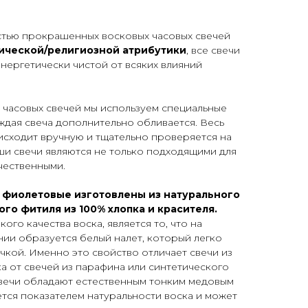
тью прокрашенных восковых часовых свечей
рической/религиозной атрибутики
, все свечи
энергетически чистой от всяких влияний
 часовых свечей мы используем специальные
аждая свеча дополнительно обливается. Весь
исходит вручную и тщательно проверяется на
ши свечи являются не только подходящими для
ачественными.
 фиолетовые изготовлены из натурального
ого фитиля из 100% хлопка и красителя.
ого качества воска, является то, что на
нии образуется белый налет, который легко
чкой. Именно это свойство отличает свечи из
а от свечей из парафина или синтетического
свечи обладают естественным тонким медовым
ется показателем натуральности воска и может