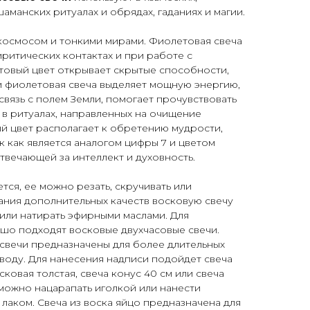
шаманских ритуалах и обрядах, гаданиях и магии.
 космосом и тонкими мирами. Фиолетовая свеча
иритических контактах и при работе с
овый цвет открывает скрытые способности,
и фиолетовая свеча выделяет мощную энергию,
связь с полем Земли, помогает прочувствовать
 в ритуалах, направленных на очищение
й цвет располагает к обретению мудрости,
к как является аналогом цифры 7 и цветом
твечающей за интеллект и духовность.
тся, ее можно резать, скручивать или
дания дополнительных качеств восковую свечу
 или натирать эфирными маслами. Для
шо подходят восковые двухчасовые свечи.
свечи предназначены для более длительных
 воду. Для нанесения надписи подойдет свеча
сковая толстая, свеча конус 40 см или свеча
 можно нацарапать иголкой или нанести
лаком. Свеча из воска яйцо предназначена для