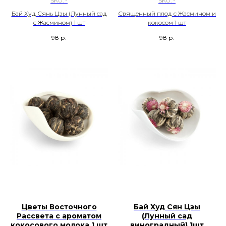
SKU:
-
SKU:
-
Бай Худ Сянь Цзы (Лунный сад
Священный плод с Жасмином и
с Жасмином) 1 шт
кокосом 1 шт
98
р.
98
р.
Цветы Восточного
Бай Худ Сян Цзы
Рассвета с ароматом
(Лунный сад
кокосового молока 1 шт
виноградный) 1шт