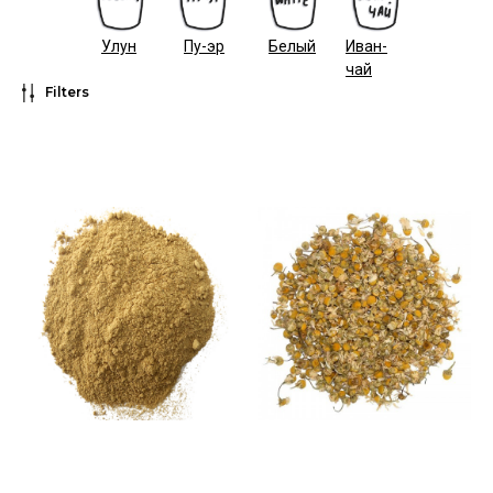
Улун
Пу-эр
Белый
Иван-
чай
Filters