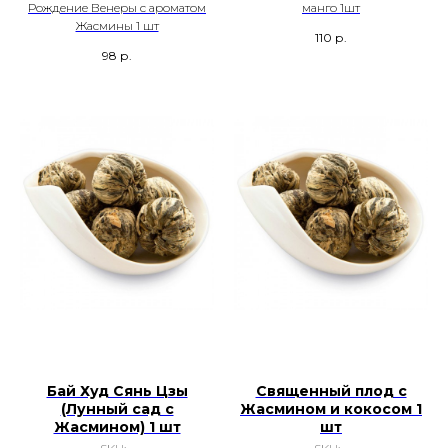
Рождение Венеры с ароматом
манго 1шт
Жасмины 1 шт
110
р.
98
р.
Бай Худ Сянь Цзы
Священный плод с
(Лунный сад с
Жасмином и кокосом 1
Жасмином) 1 шт
шт