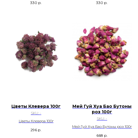
330
р.
330
р.
Цветы Клевера 100г
Мей Гуй Хуа Бао Бутоны
роз 100г
SKU:
-
SKU:
-
Цветы Клевера 100г
Мей Гуй Хуа Бао Бутоны роз 100г
296
р.
668
р.