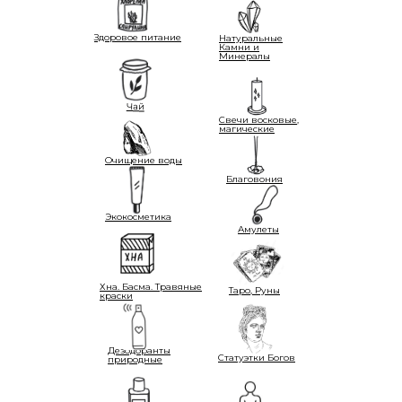
Здоровое питание
Натуральные
Камни и
Минералы
Чай
Свечи восковые,
магические
Очищение воды
Благовония
Экокосметика
Амулеты
Хна. Басма. Травяные
Таро, Руны
краски
Дезодоранты
Статуэтки Богов
природные