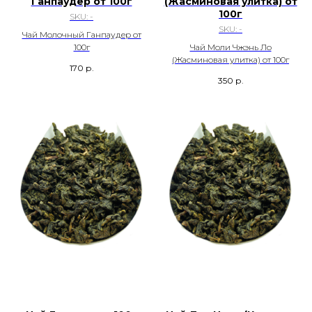
Ганпаудер от 100г
(Жасминовая улитка) от
100г
SKU:
-
SKU:
-
Чай Молочный Ганпаудер от
100г
Чай Моли Чжэнь Ло
(Жасминовая улитка) от 100г
170
р.
350
р.