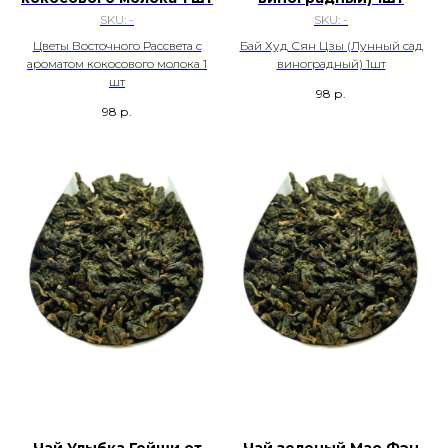
SKU:
-
SKU:
-
Цветы Восточного Рассвета с
Бай Худ Сян Цзы (Лунный сад
ароматом кокосового молока 1
виноградный) 1шт
шт
98
р.
98
р.
Чай Улыбка Гейши от
Чай зеленый Мао Фэн