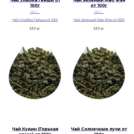
100г
от 100г
SKU:
-
SKU:
-
Чай Улыбка Гейши от 100г
Чай зеленый Мао Фэн от 100г
230
р.
230
р.
Чай Кудин (Горькая
Чай Солнечные лучи от