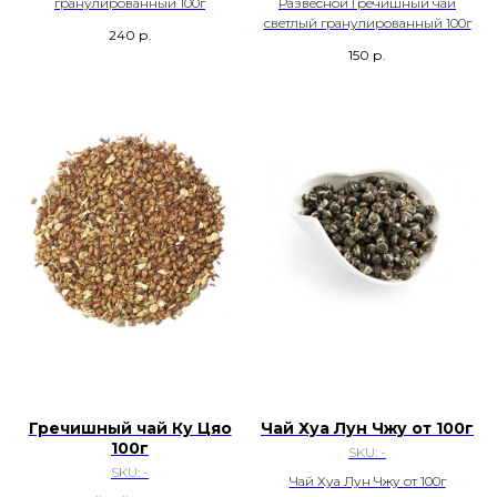
гранулированный 100г
Развесной Гречишный чай
светлый гранулированный 100г
240
р.
150
р.
Гречишный чай Ку Цяо
Чай Хуа Лун Чжу от 100г
100г
SKU:
-
SKU:
-
Чай Хуа Лун Чжу от 100г