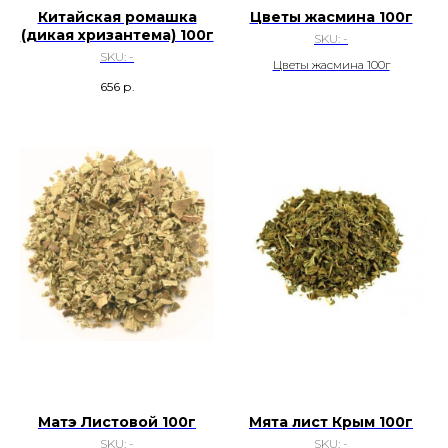
Китайская ромашка
Цветы жасмина 100г
(дикая хризантема) 100г
SKU:
-
SKU:
-
Цветы жасмина 100г
656
р.
Матэ Листовой 100г
Мята лист Крым 100г
SKU:
-
SKU:
-