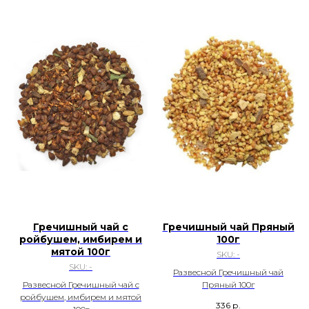
Гречишный чай с
Гречишный чай Пряный
ройбушем, имбирем и
100г
мятой 100г
SKU:
-
SKU:
-
Развесной Гречишный чай
Развесной Гречишный чай с
Пряный 100г
ройбушем, имбирем и мятой
336
р.