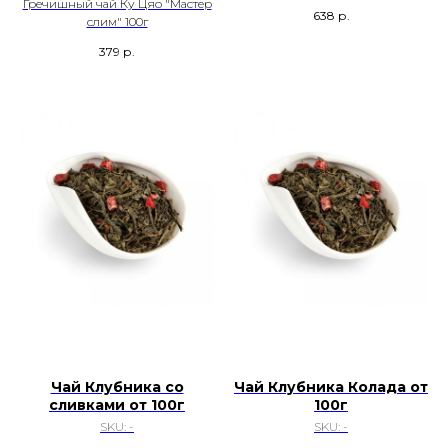
Гречишный чай Ку Цяо "Мастер
638
р.
слим" 100г
379
р.
Чай Клубника со
Чай Клубника Колада от
сливками от 100г
100г
SKU:
-
SKU:
-