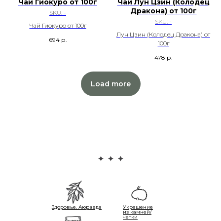
Чай Гиокуро от 100г
Чай Лун Цзин (Колодец
Дракона) от 100г
SKU:
-
SKU:
-
Чай Гиокуро от 100г
Лун Цзин (Колодец Дракона) от
694
р.
100г
478
р.
Load more
Здоровье. Аюрведа
Украшение
из камней/
четки