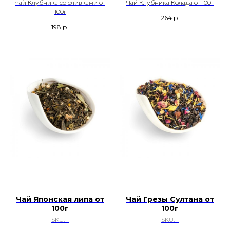
Чай Клубника со сливками от
Чай Клубника Колада от 100г
100г
264
р.
198
р.
Чай Японская липа от
Чай Грезы Султана от
100г
100г
SKU:
-
SKU:
-