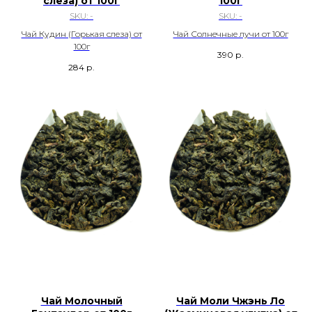
слеза) от 100г
100г
SKU:
-
SKU:
-
Чай Кудин (Горькая слеза) от
Чай Солнечные лучи от 100г
100г
390
р.
284
р.
Чай Молочный
Чай Моли Чжэнь Ло