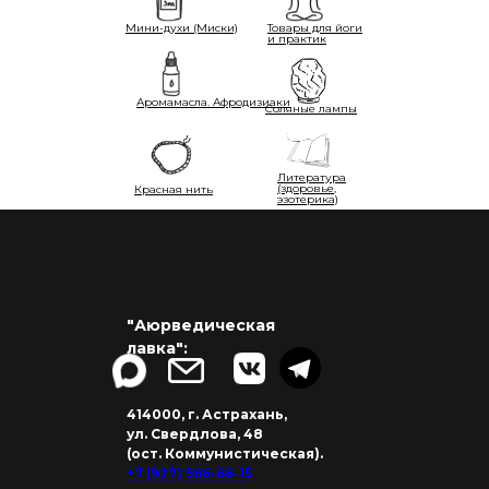
Мини-духи (Миски)
Товары для йоги
и практик
Аромамасла. Афродизиаки
Соляные лампы
Литература
(здоровье,
Красная нить
эзотерика)
"Аюрведическая
лавка":
414000, г. Астрахань,
ул. Свердлова, 48
(ост. Коммунистическая).
+7 (927) 566-66-15