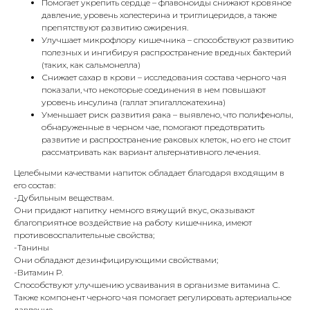
Помогает
укрепить
сердце
– флавоноиды снижают кровяное
давление, уровень холестерина и триглицеридов, а также
препятствуют развитию ожирения.
Улучшает
микрофлору
кишечника
– способствуют развитию
полезных и ингибируя распространение вредных бактерий
(таких, как сальмонелла)
Снижает
сахар
в
крови
– исследования состава черного чая
показали, что некоторые соединения в нем повышают
уровень инсулина (галлат эпигаллокатехина)
Уменьшает
риск
развития
рака
– выявлено, что полифенолы,
обнаруженные в черном чае, помогают предотвратить
развитие и распространение раковых клеток, но его не стоит
рассматривать как вариант альтернативного лечения.
Целебными качествами напиток обладает благодаря входящим в
его состав:
-
Дубильным
веществам
.
Они придают напитку немного вяжущий вкус, оказывают
благоприятное воздействие на работу кишечника, имеют
противовоспалительные свойства;
-
Танины
Они обладают дезинфицирующими свойствами;
-
Витамин
Р
.
Способствуют улучшению усваивания в организме витамина С.
Также компонент черного чая помогает регулировать артериальное
давление.