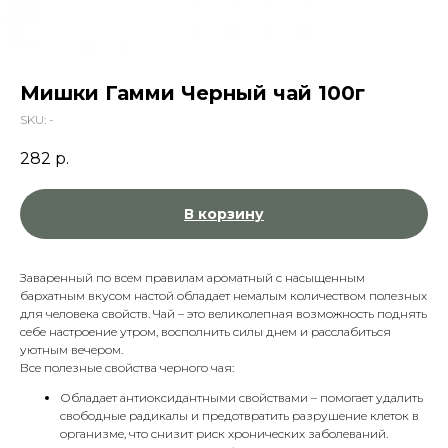
Мишки Гамми Черный чай 100г
SKU:
-
282
р.
В корзину
Заваренный по всем правилам ароматный с насыщенным
бархатным вкусом настой обладает немалым количеством полезных
для человека свойств. Чай – это великолепная возможность поднять
себе настроение утром, восполнить силы днем и расслабиться
уютным вечером.
Все полезные свойства черного чая:
Обладает
антиоксидантными
свойствами
– помогает удалить
свободные радикалы и предотвратить разрушение клеток в
организме, что снизит риск хронических заболеваний.