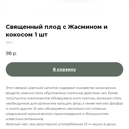
Священный плод с Жасмином и
кокосом 1 шт
SKU:
-
98
р.
В корзину
Этот свежий, крепкий напиток содержит множество химических
веществ, именно этим обусловлено полезное действие чая. Более
полутысячи компонентов обнаружено в его листьях, включая столь
необходимые для организма кальций, фтор, а также магний, фосфор
и много других. В нем обнаружено несколько сот сложных
соединений органического происхождения и большинство
известных витаминов.
Зеленый чай, при регулярном употреблении (3-4 чашки в день):