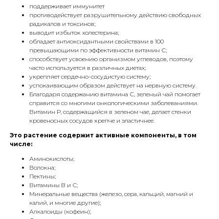
поддерживает иммунитет
противодействует разрушительному действию свободных
радикалов и токсинов;
выводит избыток холестерина;
обладает антиоксидантными свойствами в 100
превышающими по эффективности витамин С;
способствует усвоению организмом углеводов, поэтому
часто используется в различных диетах;
укрепляет сердечно-сосудистую систему;
успокаивающим образом действует на нервную систему.
Благодаря содержанию витамина С, зеленый чай помогает
справится со многими онкологическими заболеваниями.
Витамин Р, содержащийся в зеленом чае, делает стенки
кровеносных сосудов крепче и эластичнее.
Это
растение
содержит
активные
компоненты
,
в
том
числе
:
Аминокислоты;
Волокна;
Пектины;
Витамины В и С;
Минеральные вещества (железо, сера, кальций, магний и
калий, и многие другие);
Алкалоиды (кофеин);